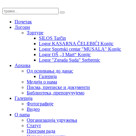
Почетак
Логори
Тортуре
SILOS Tarčin
Logor KASARNA ČELEBIĆI Konjic
Logor Sportski centar "MUSALA" Konjic
Logor OŠ „3 Mart“ Konjic
Logor "Zgrada Suda" Srebrenic
Архива
Од оснивања до данас
Галерија
Медији о нама
Писма, преписке и документи
Библиотека, препоручујемо
Галерија
Фотографије
Видео
O nama
Организација удружења
Статут
Програм рада