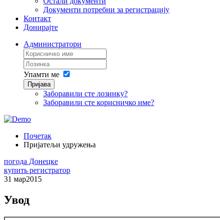
Остали документи
Документи потребни за регистрацију
Контакт
Донирајте
Администратори
Упамти ме
Пријава
Заборавили сте лозинку?
Заборавили сте корисничко име?
Почетак
Пријатељи удружења
погода Донецке
купить регистратор
31 мар
2015
Увод