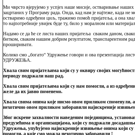
Ми чврсто вјерујемо у успјех наше мисије, остваривање наши
зацртаних у Програму рада. Онда, кад нам је најтеже, када не 
остваримо одређени циљ, тражимо помоћ пријатеља, а она хвал
то најпотребније увијек буде ту, било у моралном или материја
Надамо се да ће се листа наших пријатеља сваким даном, сва
битком, сваким нашим добрим резултатом, транспарентним рад
проширивати.
Колико смо „богато“ Удружење говори и ова презентација л
УДРУЖЕЊА.
Хвала свим пријатељима који су у оквиру својих могућност
периоду подржали наш рад.
Хвала свим пријатељима који су нам помогли, а из одређени
желе да их јавно поменемо.
Хвала свима онима које нисмо овом приликом споменули, а 
нехотично овом приликом заборавили најискреније извињењ
Због искрене захвалности наведеним појединцима, установа
предузећима и организацијама, који су подржали досадашњ
Удружења, упућујемо најискреније извињење онима који су
помогли, а које смо можда нехотично заборавили !