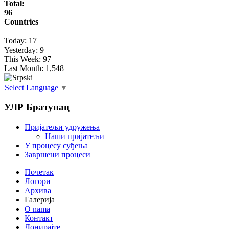
Total:
96
Countries
Today:
17
Yesterday:
9
This Week:
97
Last Month:
1,548
Select Language
▼
УЛР Братунац
Пријатељи удружења
Наши пријатељи
У процесу суђења
Завршени процеси
Почетак
Логори
Архива
Галерија
O nama
Контакт
Донирајте