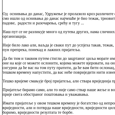
Од оснивања до данас, Удружење је пролазило кроз различите ф
смо ишли од оснивања до данас најчешће је био тежак, трновит,
падове, радости и разочарења, срећу и тугу ...
Наш пут се не разликује много од путева других, нама слични
организација.
Није било лако али, ваљда је сваки пут до успјеха такав, тежак,
пун препрека, понекад и лажних пријатеља.
Да би тим и таквим путем стигли до зацртаног циља морате им
оне на које се можете ослонити, којима можете вјеровати, на оне
сигурни да ће вас на том путу пратити, да ће вам бити ослонац,
тешком времену напустити, да вас неће повриједити нити изне
Тешко вријеме смањује број пријатеља, али ствара вриједнија п
Пријатеље бирамо сами, али то није само ствар наше жеље и вољ
прије свега обостраног поштовања и уважавања.
Имати пријатеље у овом тешком времену је богатство од непр
вриједности, али и потврда наше вриједности, вриједности циље
боримо, вриједности резултата те борбе.