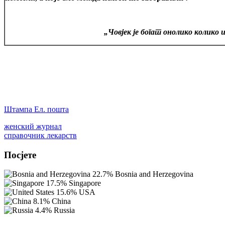
„Човјек је богат онолико колико
Штампа
Ел. пошта
женский журнал
cправочник лекарств
Посјете
22.7%
Bosnia and Herzegovina
17.5%
Singapore
15.6%
USA
8.1%
China
4.4%
Russia