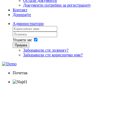
Остали документи
Документи потребни за регистрацију
Контакт
Донирајте
Администратори
Упамти ме
Пријава
Заборавили сте лозинку?
Заборавили сте корисничко име?
Почетак