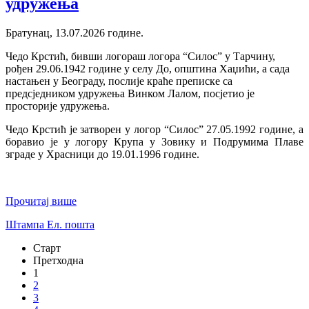
удружења
Братунац, 13.07.2026 године.
Чедо Крстић, бивши логораш логора “Силос” у Тарчину,
рођен 29.06.1942 године у селу До, општина Хаџићи, а сада
настањен у Београду, послије краће преписке са
предсједником удружења Винком Лалом, посјетио је
просторије удружења.
Чедо Крстић је затворен у логор “Силос” 27.05.1992 године, а
боравио је у логору Крупа у Зовику и Подрумима Плаве
зграде у Храсници до 19.01.1996 године.
Прочитај више
Штампа
Ел. пошта
Старт
Претходна
1
2
3