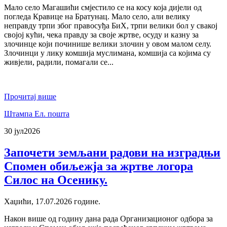
Мало село Магашићи смјестило се на косу која дијели од
погледа Кравице на Братунац. Мало село, али велику
неправду трпи због правосуђа БиХ, трпи велики бол у свакој
својој кући, чека правду за своје жртве, осуду и казну за
злочинце који починише велики злочин у овом малом селу.
Злочинци у лику комшија муслимана, комшија са којима су
живјели, радили, помагали се...
Прочитај више
Штампа
Ел. пошта
30 јул
2026
Започети земљани радови на изградњи
Спомен обиљежја за жртве логора
Силос на Осенику.
Хаџићи, 17.07.2026 године.
Након више од годину дана рада Организационог одбора за