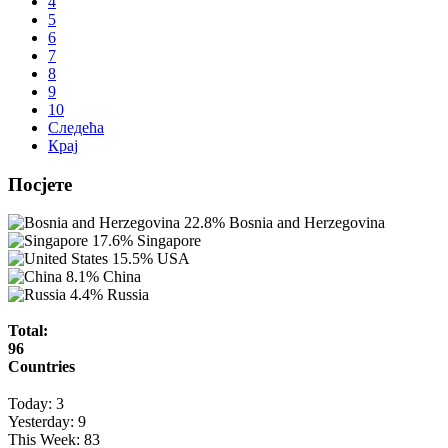
4
5
6
7
8
9
10
Следећа
Крај
Посјете
22.8%
Bosnia and Herzegovina
17.6%
Singapore
15.5%
USA
8.1%
China
4.4%
Russia
Total:
96
Countries
Today:
3
Yesterday:
9
This Week:
83