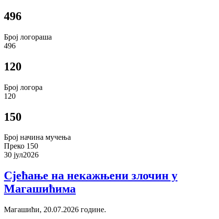
496
Број логораша
496
120
Број логора
120
150
Број начина мучења
Преко 150
30 јул
2026
Сјећање на некажњени злочин у
Магашићима
Магашићи, 20.07.2026 године.