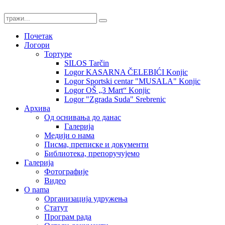
Почетак
Логори
Тортуре
SILOS Tarčin
Logor KASARNA ČELEBIĆI Konjic
Logor Sportski centar "MUSALA" Konjic
Logor OŠ „3 Mart“ Konjic
Logor "Zgrada Suda" Srebrenic
Архива
Од оснивања до данас
Галерија
Медији о нама
Писма, преписке и документи
Библиотека, препоручујемо
Галерија
Фотографије
Видео
O nama
Организација удружења
Статут
Програм рада