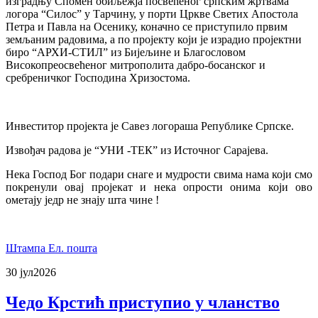
изградњу Спомен обиљежја посвећеног српским жртвама
логора “Силос” у Тарчину, у порти Цркве Светих Апостола
Петра и Павла на Осенику, коначно се приступило првим
земљаним радовима, а по пројекту који је израдио пројектни
биро “АРХИ-СТИЛ” из Бијељине и Благословом
Високопреосвећеног митрополита дабро-босанског и
сребреничког Господина Хризостома.
Инвеститор пројекта је Савез логораша Републике Српске.
Извођач радова је “УНИ -ТЕК” из Источног Сарајева.
Нека Господ Бог подари снаге и мудрости свима нама који смо
покренули овај пројекат и нека опрости онима који ово
ометају једр не знају шта чине !
Штампа
Ел. пошта
30 јул
2026
Чедо Крстић приступио у чланство