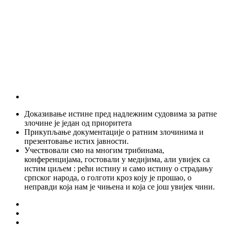
Доказивање истине пред надлежним судовима за ратне
злочине је један од приоритета
Прикупљање документације о ратним злочинима и
презентовање истих јавности.
Учествовали смо на многим трибинама,
конференцијама, гостовали у медијима, али увијек са
истим циљем : рећи истину и само истину о страдању
српског народа, о голготи кроз коју је прошао, о
неправди која нам је чињена и која се још увијек чини.