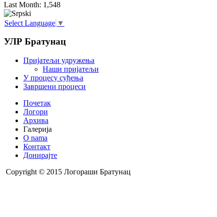
Last Month:
1,548
Select Language
▼
УЛР Братунац
Пријатељи удружења
Наши пријатељи
У процесу суђења
Завршени процеси
Почетак
Логори
Архива
Галерија
O nama
Контакт
Донирајте
Copyright © 2015 Логораши Братунац